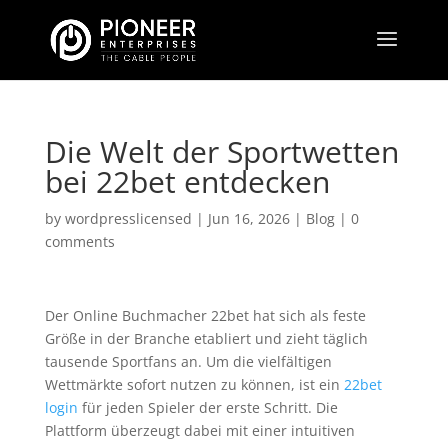
Die Welt der Sportwetten
bei 22bet entdecken
by
wordpresslicensed
|
Jun 16, 2026
|
Blog
|
0
comments
Der Online Buchmacher 22bet hat sich als feste
Größe in der Branche etabliert und zieht täglich
tausende Sportfans an. Um die vielfältigen
Wettmärkte sofort nutzen zu können, ist ein
22bet
login
für jeden Spieler der erste Schritt. Die
Plattform überzeugt dabei mit einer intuitiven