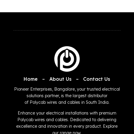
Home
–
About Us
–
Contact Us
Pioneer Enterprises, Bangalore, your trusted electrical
solutions partner, is the largest distributor
of
Polycab
wires and cables in South India.
Enhance your electrical installations with premium
Polycab wires and cables. Dedicated to delivering
excellence and innovation in every product. Explore
our range now.