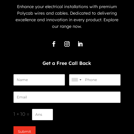
Enhance your electrical installations with premium
Polycab wires and cables. Dedicated to delivering
excellence and innovation in every product. Explore
our range now.
Get a Free Call Back
1
+
10
=
Submit