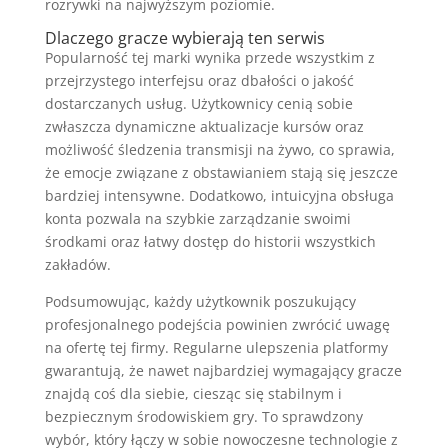
rozrywki na najwyższym poziomie.
Dlaczego gracze wybierają ten serwis
Popularność tej marki wynika przede wszystkim z
przejrzystego interfejsu oraz dbałości o jakość
dostarczanych usług. Użytkownicy cenią sobie
zwłaszcza dynamiczne aktualizacje kursów oraz
możliwość śledzenia transmisji na żywo, co sprawia,
że emocje związane z obstawianiem stają się jeszcze
bardziej intensywne. Dodatkowo, intuicyjna obsługa
konta pozwala na szybkie zarządzanie swoimi
środkami oraz łatwy dostęp do historii wszystkich
zakładów.
Podsumowując, każdy użytkownik poszukujący
profesjonalnego podejścia powinien zwrócić uwagę
na ofertę tej firmy. Regularne ulepszenia platformy
gwarantują, że nawet najbardziej wymagający gracze
znajdą coś dla siebie, ciesząc się stabilnym i
bezpiecznym środowiskiem gry. To sprawdzony
wybór, który łączy w sobie nowoczesne technologie z