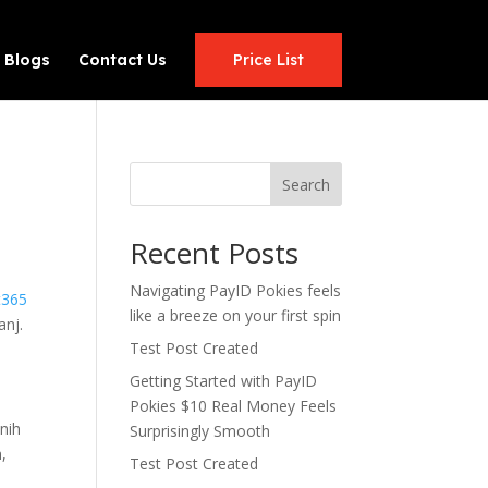
Blogs
Contact Us
Price List
Search
Recent Posts
Navigating PayID Pokies feels
t365
like a breeze on your first spin
anj.
Test Post Created
Getting Started with PayID
Pokies $10 Real Money Feels
nih
Surprisingly Smooth
h,
Test Post Created