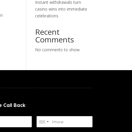
Instant withdrawals turn
casino wins into immediate
ri
celebrations
Recent
Comments
No comments to show.
e Call Back