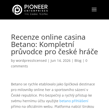
Recenze online casina
Betano: Kompletní
průvodce pro české hráče
by
wordpresslicensed
|
Jun 14, 2026
|
Blog
|
0
comments
Betano se rychle etablovalo jako špičková destinace
pro milovníky online her a sportovního sázení v
České republice. Pro bezpečný a rychlý přístup ke
svému hernímu účtu využijte
betano přihlášení
přímo na oficiálním webu. Platforma nabízí širokou