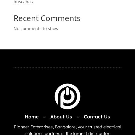
buscabas
Recent Comments
No comments to show.
Home
–
About Us
–
Contact Us
Pioneer Enterprises, Bangalore, your trusted electrical
solutions partner, is the largest distributor