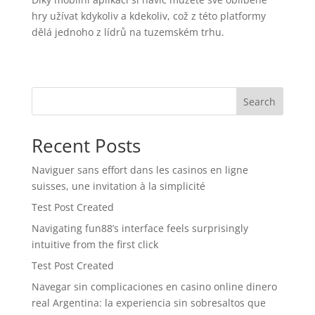
hry užívat kdykoliv a kdekoliv, což z této platformy
dělá jednoho z lídrů na tuzemském trhu.
Search
Recent Posts
Naviguer sans effort dans les casinos en ligne
suisses, une invitation à la simplicité
Test Post Created
Navigating fun88’s interface feels surprisingly
intuitive from the first click
Test Post Created
Navegar sin complicaciones en casino online dinero
real Argentina: la experiencia sin sobresaltos que