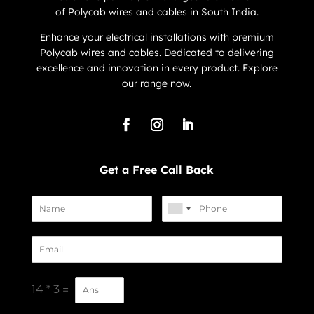
of
Polycab
wires and cables in South India.
Enhance your electrical installations with premium
Polycab wires and cables. Dedicated to delivering
excellence and innovation in every product. Explore
our range now.
Get a Free Call Back
14
*
3
=