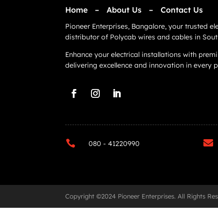
Home
–
About Us
–
Contact Us
Pioneer Enterprises, Bangalore, your trusted elec
distributor of
Polycab
wires and cables in Sout
Enhance your electrical installations with pre
delivering excellence and innovation in every 


080 - 41220990
Copyright ©2024 Pioneer Enterprises. All Rights R