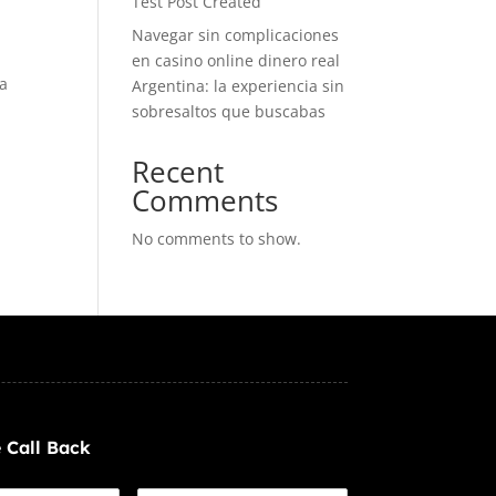
Test Post Created
Navegar sin complicaciones
en casino online dinero real
ta
Argentina: la experiencia sin
sobresaltos que buscabas
Recent
Comments
No comments to show.
e Call Back