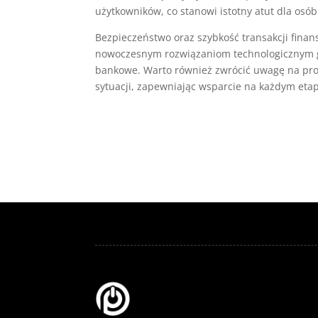
użytkowników, co stanowi istotny atut dla osó
Bezpieczeństwo oraz szybkość transakcji fina
nowoczesnym rozwiązaniom technologicznym gr
bankowe. Warto również zwrócić uwagę na prof
sytuacji, zapewniając wsparcie na każdym etap