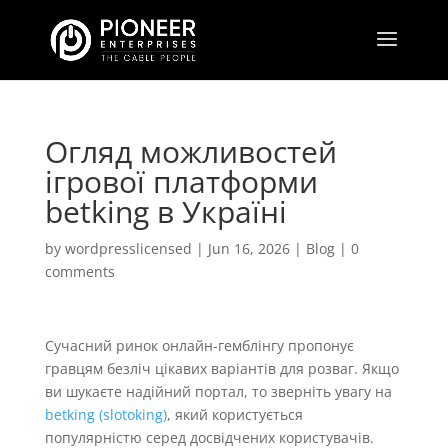
Огляд можливостей
ігрової платформи
betking в Україні
by
wordpresslicensed
|
Jun 16, 2026
|
Blog
|
0
comments
Сучасний ринок онлайн-гемблінгу пропонує
гравцям безліч цікавих варіантів для розваг. Якщо
ви шукаєте надійний портал, то зверніть увагу на
betking (slotoking)
, який користується
популярністю серед досвідчених користувачів.