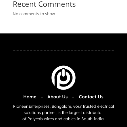
Recent Comments
No comments to show.
Home
–
About Us
–
Contact Us
Pioneer Enterprises, Bangalore, your trusted electrical
solutions partner, is the largest distributor
of
Polycab
wires and cables in South India.