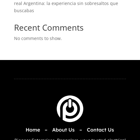
real Argentina: la experiencia sin sobresaltos que
buscabas
Recent Comments
No comments to show.
Home
–
About Us
–
Contact Us