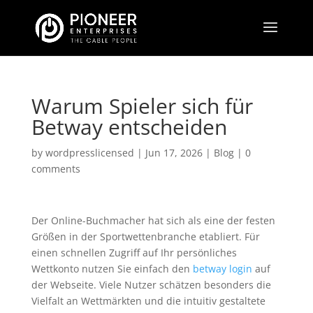
Warum Spieler sich für
Betway entscheiden
by
wordpresslicensed
|
Jun 17, 2026
|
Blog
|
0
comments
Der Online-Buchmacher hat sich als eine der festen
Größen in der Sportwettenbranche etabliert. Für
einen schnellen Zugriff auf Ihr persönliches
Wettkonto nutzen Sie einfach den
betway login
auf
der Webseite. Viele Nutzer schätzen besonders die
Vielfalt an Wettmärkten und die intuitiv gestaltete