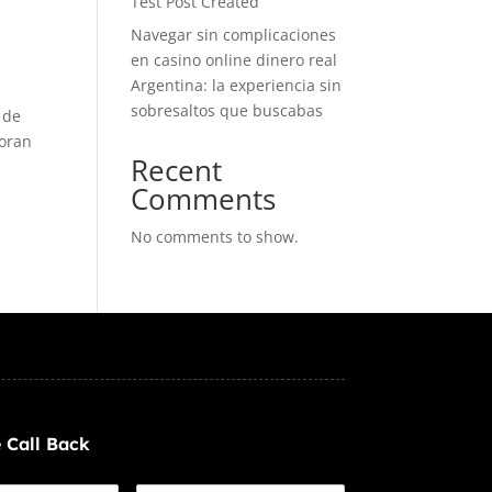
Test Post Created
Navegar sin complicaciones
en casino online dinero real
Argentina: la experiencia sin
sobresaltos que buscabas
 de
loran
Recent
Comments
No comments to show.
e Call Back