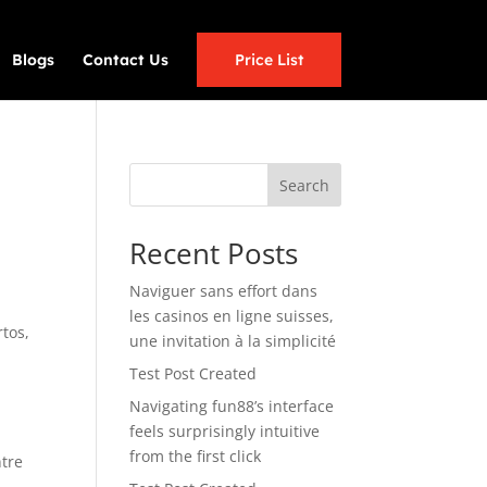
Blogs
Contact Us
Price List
Search
Recent Posts
Naviguer sans effort dans
les casinos en ligne suisses,
tos,
une invitation à la simplicité
Test Post Created
.
Navigating fun88’s interface
feels surprisingly intuitive
from the first click
ntre