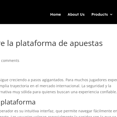
Home
About Us
Products
re la plataforma de apuestas
0 comments
 sigue creciendo a pasos agigantados. Para muchos jugadores exper
plia trayectoria en el mercado internacional. La seguridad y la
nativa muy sólida para quienes buscan una experiencia confiable
a plataforma
erador es su intuitiva interfaz, que permite navegar fácilmente e
recto. Los usuarios valoran especialmente la rapidez con la que se