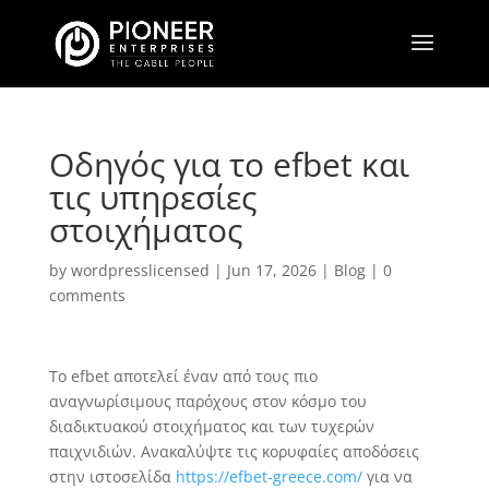
Οδηγός για το efbet και
τις υπηρεσίες
στοιχήματος
by
wordpresslicensed
|
Jun 17, 2026
|
Blog
|
0
comments
Το efbet αποτελεί έναν από τους πιο
αναγνωρίσιμους παρόχους στον κόσμο του
διαδικτυακού στοιχήματος και των τυχερών
παιχνιδιών. Ανακαλύψτε τις κορυφαίες αποδόσεις
στην ιστοσελίδα
https://efbet-greece.com/
για να