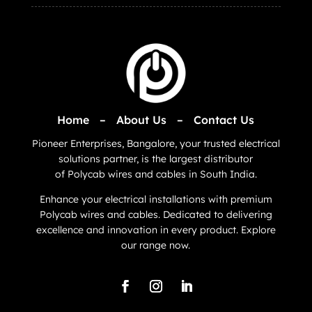
Home
–
About Us
–
Contact Us
Pioneer Enterprises, Bangalore, your trusted electrical
solutions partner, is the largest distributor
of
Polycab
wires and cables in South India.
Enhance your electrical installations with premium
Polycab wires and cables. Dedicated to delivering
excellence and innovation in every product. Explore
our range now.