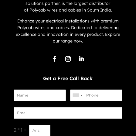
solutions partner, is the largest distributor
of
Polycab
wires and cables in South India.
Enhance your electrical installations with premium
Polycab wires and cables. Dedicated to delivering
excellence and innovation in every product. Explore
our range now.
Get a Free Call Back
2
*
1
=