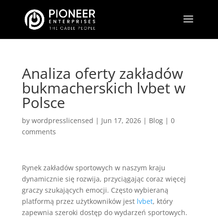
Analiza oferty zakładów
bukmacherskich lvbet w
Polsce
by
wordpresslicensed
|
Jun 17, 2026
|
Blog
|
0
comments
Rynek zakładów sportowych w naszym kraju
dynamicznie się rozwija, przyciągając coraz więcej
graczy szukających emocji. Często wybieraną
platformą przez użytkowników jest
lvbet
, który
zapewnia szeroki dostęp do wydarzeń sportowych.