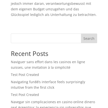
jedoch immer daran, verantwortungsbewusst mit
dem eigenen Budget umzugehen und das
Glücksspiel lediglich als Unterhaltung zu betrachten.
Search
Recent Posts
Naviguer sans effort dans les casinos en ligne
suisses, une invitation à la simplicité
Test Post Created
Navigating fun88’s interface feels surprisingly
intuitive from the first click
Test Post Created
Navegar sin complicaciones en casino online dinero
real Argentina: la experiencia sin sobresaltos que