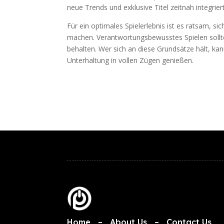
neue Trends und exklusive Titel zeitnah integrier
Für ein optimales Spielerlebnis ist es ratsam, s
machen. Verantwortungsbewusstes Spielen sollte
behalten. Wer sich an diese Grundsätze hält, k
Unterhaltung in vollen Zügen genießen.
Home
–
About Us
–
Contact Us