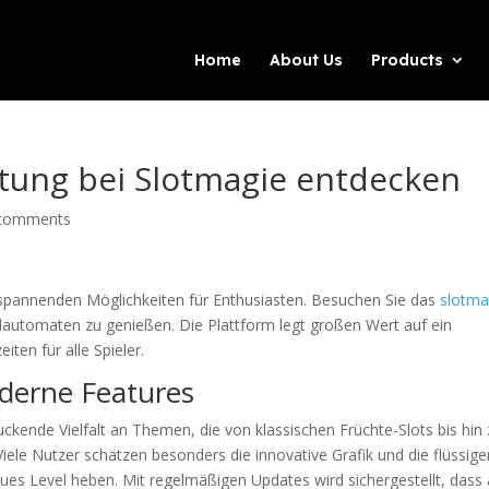
Home
About Us
Products
ltung bei Slotmagie entdecken
comments
n spannenden Möglichkeiten für Enthusiasten. Besuchen Sie das
slotma
lautomaten zu genießen. Die Plattform legt großen Wert auf ein
iten für alle Spieler.
derne Features
ckende Vielfalt an Themen, die von klassischen Früchte-Slots bis hin
iele Nutzer schätzen besonders die innovative Grafik und die flüssige
eues Level heben. Mit regelmäßigen Updates wird sichergestellt, dass