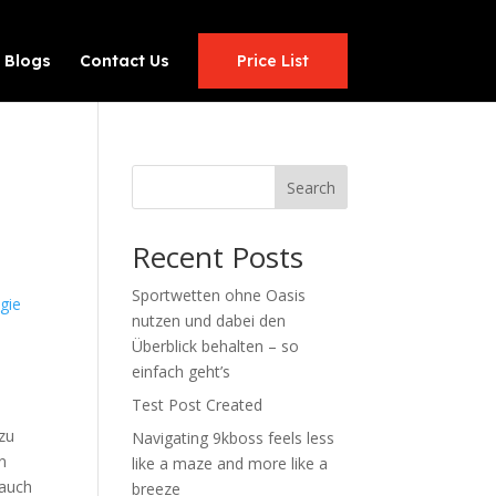
Blogs
Contact Us
Price List
Search
Recent Posts
Sportwetten ohne Oasis
gie
nutzen und dabei den
Überblick behalten – so
einfach geht’s
Test Post Created
 zu
Navigating 9kboss feels less
n
like a maze and more like a
 auch
breeze