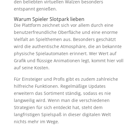
den beliebten virtuellen Walzen besonders
entspannt genießen.
Warum Spieler Slotpark lieben
Die Plattform zeichnet sich vor allem durch eine
benutzerfreundliche Oberfläche und eine enorme
Vielfalt an Spielthemen aus. Besonders geschätzt
wird die authentische Atmosphäre, die an bekannte
physische Spielautomaten erinnert. Wer Wert auf
Grafik und flüssige Animationen legt, kommt hier voll
auf seine Kosten.
Für Einsteiger und Profis gibt es zudem zahlreiche
hilfreiche Funktionen. Regelmäßige Updates
erweitern das Sortiment ständig, sodass es nie
langweilig wird. Wenn man die verschiedenen
Strategien für sich entdeckt hat, steht dem
langfristigen Spielspaß in dieser digitalen Welt
nichts mehr im Wege.