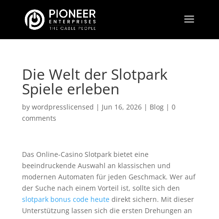
Die Welt der Slotpark
Spiele erleben
by
wordpresslicensed
|
Jun 16, 2026
|
Blog
|
0
comments
Das Online-Casino Slotpark bietet eine
beeindruckende Auswahl an klassischen und
modernen Automaten für jeden Geschmack. Wer auf
der Suche nach einem Vorteil ist, sollte sich den
slotpark bonus code heute
direkt sichern. Mit dieser
Unterstützung lassen sich die ersten Drehungen an