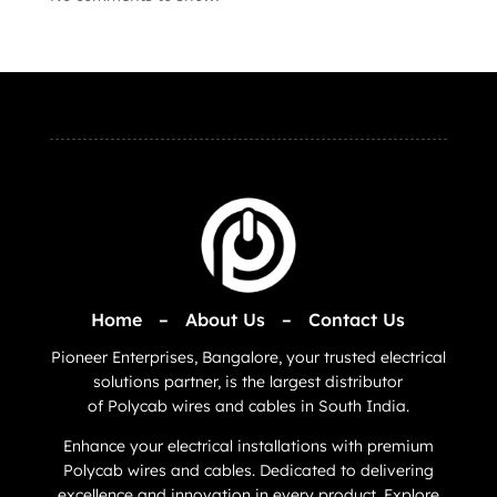
Home
–
About Us
–
Contact Us
Pioneer Enterprises, Bangalore, your trusted electrical
solutions partner, is the largest distributor
of
Polycab
wires and cables in South India.
Enhance your electrical installations with premium
Polycab wires and cables. Dedicated to delivering
excellence and innovation in every product. Explore