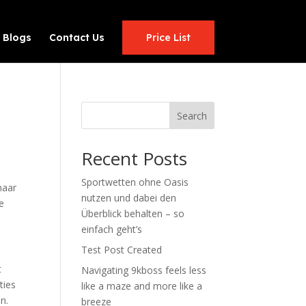
Blogs
Contact Us
Price List
Search
Recent Posts
Sportwetten ohne Oasis
naar
nutzen und dabei den
e
Überblick behalten – so
einfach geht’s
Test Post Created
t
Navigating 9kboss feels less
ties
like a maze and more like a
n.
breeze