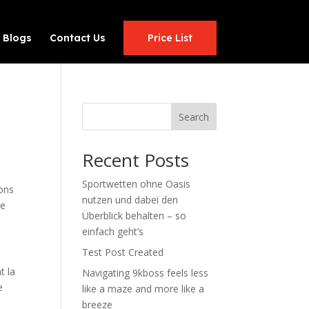
Blogs
Contact Us
Price List
Search
Recent Posts
Sportwetten ohne Oasis
ions
nutzen und dabei den
ue
Überblick behalten – so
einfach geht’s
Test Post Created
t la
Navigating 9kboss feels less
e
like a maze and more like a
breeze