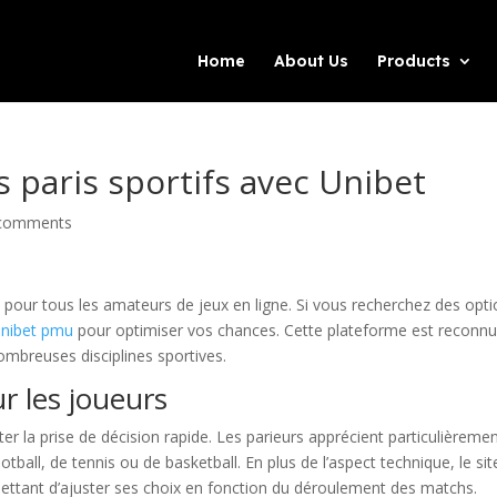
Home
About Us
Products
s paris sportifs avec Unibet
comments
pour tous les amateurs de jeux en ligne. Si vous recherchez des opt
unibet pmu
pour optimiser vos chances. Cette plateforme est reconn
nombreuses disciplines sportives.
ur les joueurs
iter la prise de décision rapide. Les parieurs apprécient particulièremen
ootball, de tennis ou de basketball. En plus de l’aspect technique, le sit
mettant d’ajuster ses choix en fonction du déroulement des matchs.