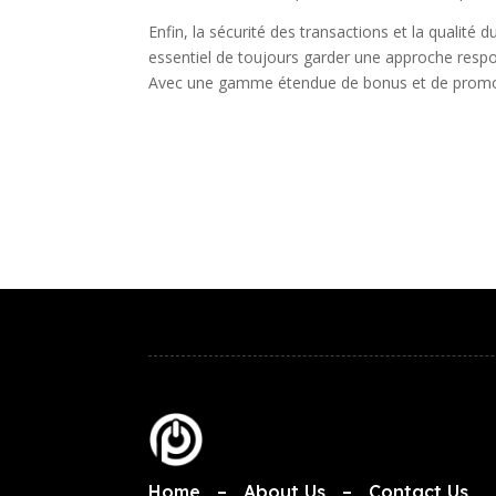
Enfin, la sécurité des transactions et la qualité du
essentiel de toujours garder une approche respon
Avec une gamme étendue de bonus et de promot
Home
–
About Us
–
Contact Us