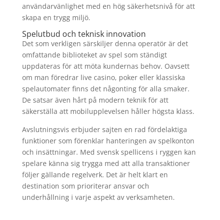
användarvänlighet med en hög säkerhetsnivå för att
skapa en trygg miljö.
Spelutbud och teknisk innovation
Det som verkligen särskiljer denna operatör är det
omfattande biblioteket av spel som ständigt
uppdateras för att möta kundernas behov. Oavsett
om man föredrar live casino, poker eller klassiska
spelautomater finns det någonting för alla smaker.
De satsar även hårt på modern teknik för att
säkerställa att mobilupplevelsen håller högsta klass.
Avslutningsvis erbjuder sajten en rad fördelaktiga
funktioner som förenklar hanteringen av spelkonton
och insättningar. Med svensk spellicens i ryggen kan
spelare känna sig trygga med att alla transaktioner
följer gällande regelverk. Det är helt klart en
destination som prioriterar ansvar och
underhållning i varje aspekt av verksamheten.