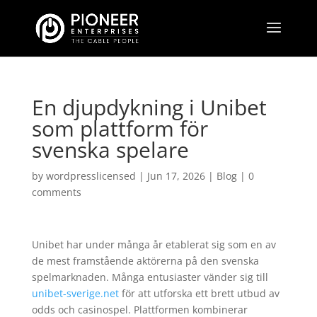
En djupdykning i Unibet
som plattform för
svenska spelare
by
wordpresslicensed
|
Jun 17, 2026
|
Blog
|
0
comments
Unibet har under många år etablerat sig som en av
de mest framstående aktörerna på den svenska
spelmarknaden. Många entusiaster vänder sig till
unibet-sverige.net
för att utforska ett brett utbud av
odds och casinospel. Plattformen kombinerar