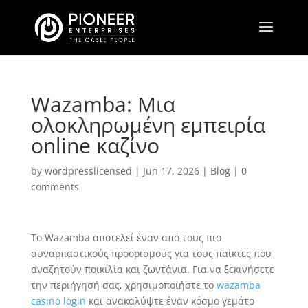
Wazamba: Μια
ολοκληρωμένη εμπειρία
online καζίνο
by
wordpresslicensed
|
Jun 17, 2026
|
Blog
|
0
comments
Το Wazamba αποτελεί έναν από τους πιο
συναρπαστικούς προορισμούς για τους παίκτες που
αναζητούν ποικιλία και ζωντάνια. Για να ξεκινήσετε
την περιήγησή σας, χρησιμοποιήστε το
wazamba
casino login
και ανακαλύψτε έναν κόσμο γεμάτο