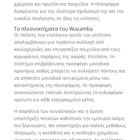
χρώματα και πρωτότυπα παιχνίδια. Η πλατφόρμα
διακρίνεται για τον ιδιαίτερο σχεδιασμό της και την
ευκολία πλοήγησης σε όλες τις ενότητες.
Τα πλεονεκτήματα του Wazamba
Οι παίκτες που επιλέγουν αυτόν τον ιστότοπο
απολαμβάνουν μια τεράστια συλλογή από
κουλοχέρηδες και επιτραπέζια παιχνίδια από τους
κορυφαίους παρόχους της αγοράς. Επιπλέον, το
σύστημα επιβράβευσης προσφέρει μοναδικά
προνόμια, καθώς μπορείτε να συλλέγετε πόντους και
να αποκτάτε μοναδικά αντικείμενα μέσω του
καταστήματος της πλατφόρμας. Οι προσφορές
ανανεώνονται τακτικά, διατηρώντας το ενδιαφέρον
αμείωτο για κάθε εγγεγραμμένο μέλος.
Η ασφάλεια των συναλλαγών και η άμεση
υποστήριξη πελατών καθιστούν την εμπειρία ακόμη
πιο ξέγνοιαστη. Με υποστήριξη για πολλές μεθόδους
πληρωμής, η κατάθεση και η ανάληψη χρημάτων
γίνονται με ταχύτητα και αξιοπιστία. Αν αναζητάτε