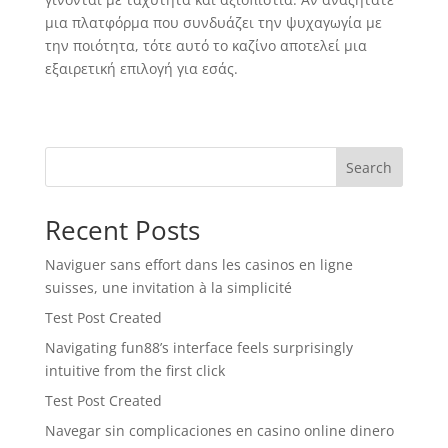
μια πλατφόρμα που συνδυάζει την ψυχαγωγία με
την ποιότητα, τότε αυτό το καζίνο αποτελεί μια
εξαιρετική επιλογή για εσάς.
Search
Recent Posts
Naviguer sans effort dans les casinos en ligne
suisses, une invitation à la simplicité
Test Post Created
Navigating fun88’s interface feels surprisingly
intuitive from the first click
Test Post Created
Navegar sin complicaciones en casino online dinero