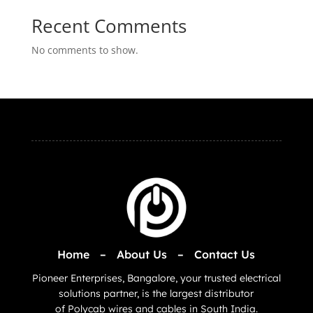
Recent Comments
No comments to show.
Home
–
About Us
–
Contact Us
Pioneer Enterprises, Bangalore, your trusted electrical
solutions partner, is the largest distributor
of
Polycab
wires and cables in South India.