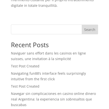
digitale in totale tranquillità.
Search
Recent Posts
Naviguer sans effort dans les casinos en ligne
suisses, une invitation à la simplicité
Test Post Created
Navigating fun88’s interface feels surprisingly
intuitive from the first click
Test Post Created
Navegar sin complicaciones en casino online dinero
real Argentina: la experiencia sin sobresaltos que
buscabas