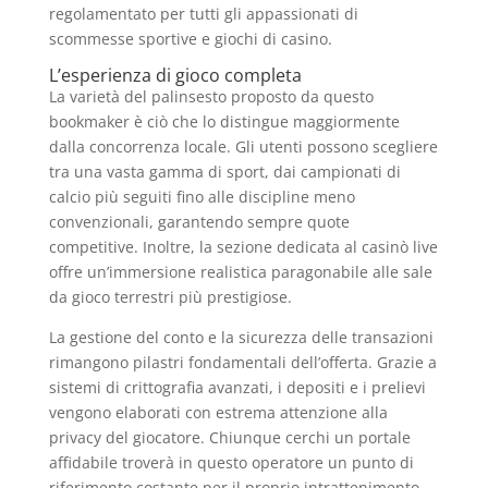
regolamentato per tutti gli appassionati di
scommesse sportive e giochi di casino.
L’esperienza di gioco completa
La varietà del palinsesto proposto da questo
bookmaker è ciò che lo distingue maggiormente
dalla concorrenza locale. Gli utenti possono scegliere
tra una vasta gamma di sport, dai campionati di
calcio più seguiti fino alle discipline meno
convenzionali, garantendo sempre quote
competitive. Inoltre, la sezione dedicata al casinò live
offre un’immersione realistica paragonabile alle sale
da gioco terrestri più prestigiose.
La gestione del conto e la sicurezza delle transazioni
rimangono pilastri fondamentali dell’offerta. Grazie a
sistemi di crittografia avanzati, i depositi e i prelievi
vengono elaborati con estrema attenzione alla
privacy del giocatore. Chiunque cerchi un portale
affidabile troverà in questo operatore un punto di
riferimento costante per il proprio intrattenimento